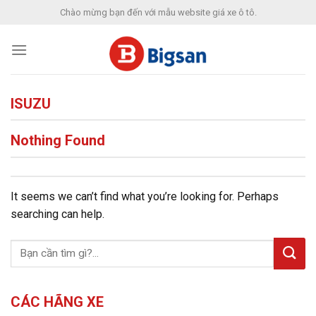
Skip
Chào mừng bạn đến với mẫu website giá xe ô tô.
to
content
ISUZU
Nothing Found
It seems we can’t find what you’re looking for. Perhaps
searching can help.
CÁC HÃNG XE