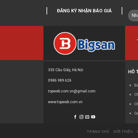
ĐĂNG KÝ NHẬN BÁO GIÁ
335 Cầu Giấy, Hà Nội
HỖ 
0986.989.626
Bả
topweb.com.vn@gmail.com
C
www.topweb.com.vn
C
Qu
TRANG CHỦ
GIỚI THIỆU