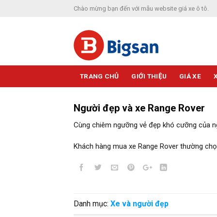
Skip
Chào mừng bạn đến với mẫu website giá xe ô tô.
to
content
TRANG CHỦ
GIỚI THIỆU
GIÁ XE
Người đẹp và xe Range Rover
Cùng chiêm ngưỡng vẻ đẹp khó cưỡng của n
Khách hàng mua xe Range Rover thường chọn
Danh mục:
Xe và người đẹp