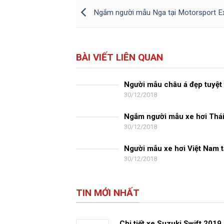
Ngắm người mẫu Nga tại Motorsport 
BÀI VIẾT LIÊN QUAN
Người mẫu châu á đẹp tuyệt 
30/12/2018
Lamborghini
Ngắm người mẫu xe hơi Thái 
30/12/2018
Bangkok Motor Show 2017
Người mẫu xe hơi Việt Nam t
30/12/2018
Mercedes Benz Fascination
TIN MỚI NHẤT
Chi tiết xe Suzuki Swift 2019