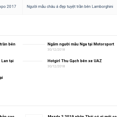
Expo 2017
Người mẫu châu á đẹp tuyệt trần bên Lamborghini
trần bên
Ngắm người mẫu Nga tại Motorsport
30/12/2018
Expo 2017
Lan tại
Hotgirl Thu Gạch bên xe UAZ
30/12/2018
ại
 2018
 bản cao
Mazda 2 2019 nhập Thái có gì mới so