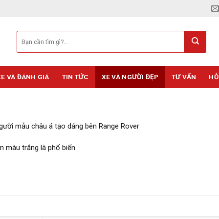
XE VÀ ĐÁNH GIÁ
TIN TỨC
XE VÀ NGƯỜI ĐẸP
TƯ VẤN
HỖ
gười mẫu châu á tạo dáng bên Range Rover
 màu trắng là phổ biến