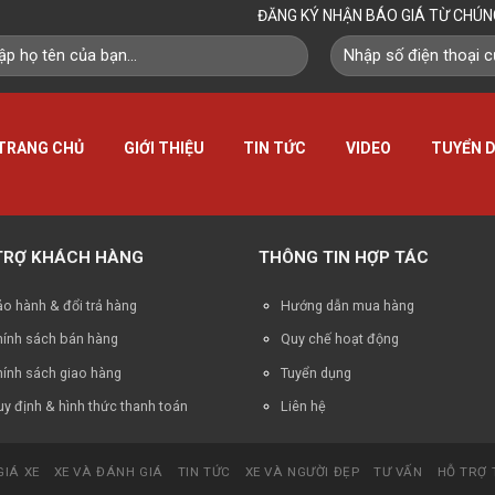
ĐĂNG KÝ NHẬN BÁO GIÁ TỪ CHÚN
TRANG CHỦ
GIỚI THIỆU
TIN TỨC
VIDEO
TUYỂN 
TRỢ KHÁCH HÀNG
THÔNG TIN HỢP TÁC
o hành & đổi trả hàng
Hướng dẫn mua hàng
hính sách bán hàng
Quy chế hoạt động
hính sách giao hàng
Tuyển dụng
y định & hình thức thanh toán
Liên hệ
GIÁ XE
XE VÀ ĐÁNH GIÁ
TIN TỨC
XE VÀ NGƯỜI ĐẸP
TƯ VẤN
HỖ TRỢ 